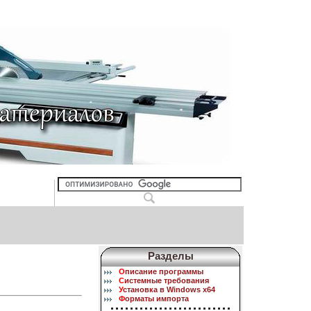
Разделы
О
писание программы
С
истемные требования
У
становка в Windows x64
Ф
орматы импорта