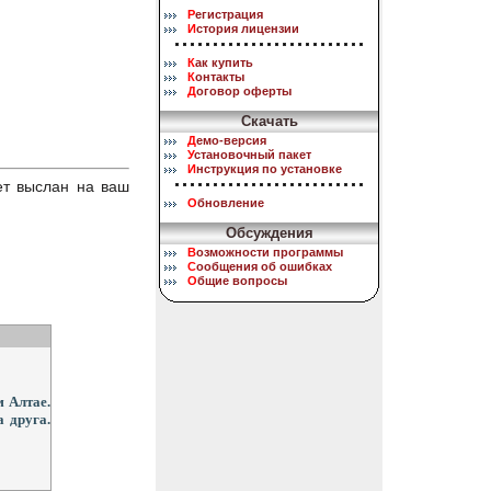
Р
егистрация
И
стория лицензии
К
ак купить
К
онтакты
Д
оговор оферты
Скачать
Д
емо-версия
У
становочный пакет
И
нструкция по установке
ет выслан на ваш
О
бновление
Обсуждения
В
озможности программы
С
ообщения об ошибках
О
бщие вопросы